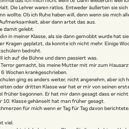
Einmal das ich mich nicht wehrte. Dann wiederum weil i
alt. Die Lehrer waren ratlos. Entweder äußerten sie sich
n wollte. Ob ich Ruhe haben will, denn wenn sie mich alle
h Aufmerksamkeit, aber dann artet das aus.
se damit gelebt.
din in meiner Klasse, als sie dann gemobbt wurde hat sie
 der Kragen geplatzt, da konnte ich nicht mehr. Einige 
tschülern bedroht.
ll ich auf die Bühne und dann passiert was.
l Terror gemacht, bis meine Mutter mit mir zum Hausarz
en 6 Wochen krankgeschrieben.
chulen ging es anders weiter, nicht angenehm, aber ich
weiten oder dritten Klasse war hat er mir von seinen er
el früher begonnen. Er hat mir dann gesagt dass er nicht 
ur 10. Klasse gehänselt hat man früher gesagt.
hmerzen für mich wenn er Tag für Tag davon berichtete.
t viel.