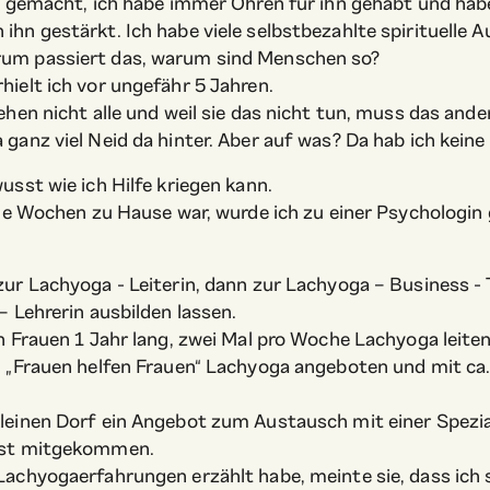
ig gemacht, ich habe immer Ohren für ihn gehabt und hab
ihn gestärkt. Ich habe viele selbstbezahlte spirituell
um passiert das, warum sind Menschen so?
hielt ich vor ungefähr 5 Jahren.
ehen nicht alle und weil sie das nicht tun, muss das and
 ganz viel Neid da hinter. Aber auf was? Da hab ich kein
usst wie ich Hilfe kriegen kann.
 die Wochen zu Hause war, wurde ich zu einer Psychologin
zur Lachyoga - Leiterin, dann zur Lachyoga – Business -
– Lehrerin ausbilden lassen.
n Frauen 1 Jahr lang, zwei Mal pro Woche Lachyoga leiten
i „Frauen helfen Frauen“ Lachyoga angeboten und mit ca.
leinen Dorf ein Angebot zum Austausch mit einer Spezia
 ist mitgekommen.
Lachyogaerfahrungen erzählt habe, meinte sie, dass ich