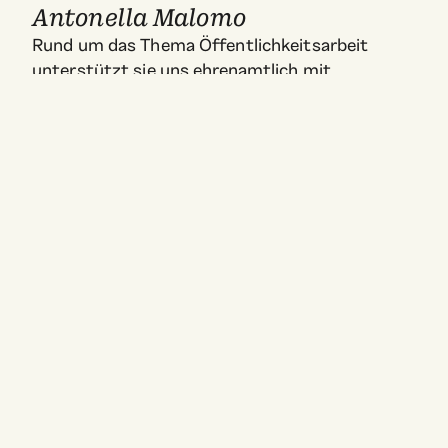
Antonella Malomo
Rund um das Thema Öffentlichkeitsarbeit
unterstützt sie uns ehrenamtlich mit
ihren Kontakten, Erfahrungen und ihrem
Content.
KODEX
WIR
GESCHICHTEN
LIVE